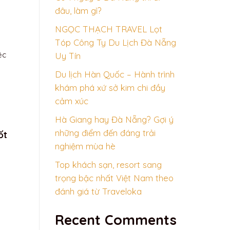
đâu, làm gì?
NGỌC THẠCH TRAVEL Lọt
Tóp Công Ty Du Lịch Đà Nẵng
ệc
Uy Tín
Du lịch Hàn Quốc – Hành trình
khám phá xứ sở kim chi đầy
cảm xúc
Hà Giang hay Đà Nẵng? Gợi ý
những điểm đến đáng trải
ốt
nghiệm mùa hè
Top khách sạn, resort sang
trọng bậc nhất Việt Nam theo
đánh giá từ Traveloka
Recent Comments