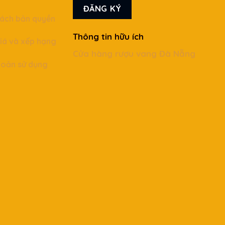
sách bản quyền
Thông tin hữu ích
iá và xếp hạng
Cửa hàng rượu vang Đà Nẵng
hoản sử dụng