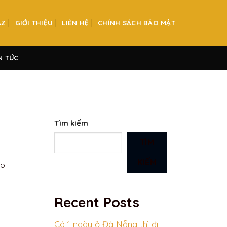
AZ
GIỚI THIỆU
LIÊN HỆ
CHÍNH SÁCH BẢO MẬT
N TỨC
Tìm kiếm
TÌM
KIẾM
ho
Recent Posts
Có 1 ngày ở Đà Nẵng thì đi