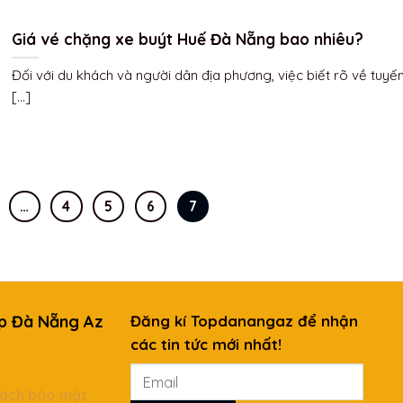
Giá vé chặng xe buýt Huế Đà Nẵng bao nhiêu?
Đối với du khách và người dân địa phương, việc biết rõ về tuyế
[...]
…
4
5
6
7
p Đà Nẵng Az
Đăng kí Topdanangaz để nhận
các tin tức mới nhất!
ệ
sách bảo mật