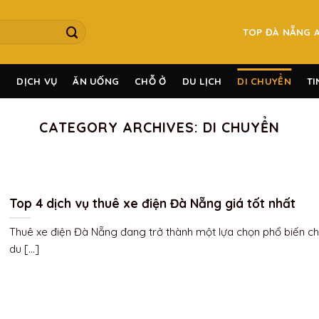
TOP ĐÀ NẴNG 
G
DỊCH VỤ
ĂN UỐNG
CHỖ Ở
DU LỊCH
DI CHUYỂN
TI
CATEGORY ARCHIVES:
DI CHUYỂN
Top 4 dịch vụ thuê xe điện Đà Nẵng giá tốt nhất
Thuê xe điện Đà Nẵng đang trở thành một lựa chọn phổ biến c
du [...]