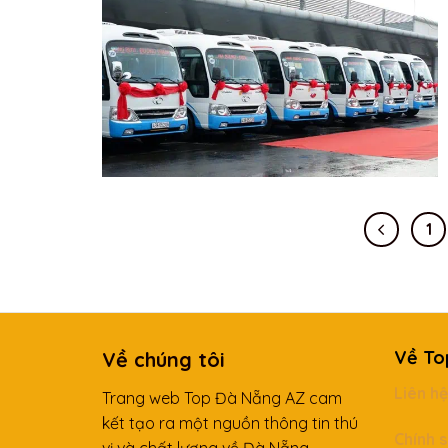
1
Về To
Về chúng tôi
Liên h
Trang web Top Đà Nẵng AZ cam
kết tạo ra một nguồn thông tin thú
Chính 
vị và chất lượng về Đà Nẵng.