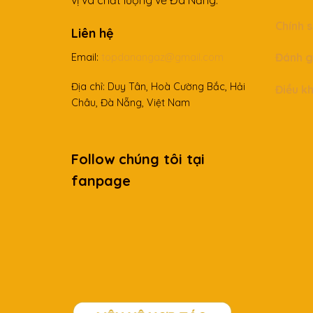
Chính 
Liên hệ
Đánh g
Email:
topdanangaz@gmail.com
Địa chỉ: Duy Tân, Hoà Cường Bắc, Hải
Điều k
Châu, Đà Nẵng, Việt Nam
Follow chúng tôi tại
fanpage