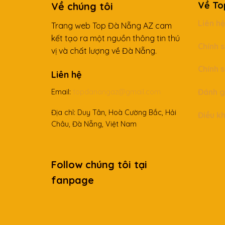
Về To
Về chúng tôi
Liên h
Trang web Top Đà Nẵng AZ cam
kết tạo ra một nguồn thông tin thú
Chính 
vị và chất lượng về Đà Nẵng.
Chính 
Liên hệ
Đánh g
Email:
topdanangaz@gmail.com
Địa chỉ: Duy Tân, Hoà Cường Bắc, Hải
Điều k
Châu, Đà Nẵng, Việt Nam
Follow chúng tôi tại
fanpage