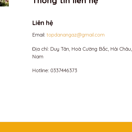
Thông tin liên hệ
Liên hệ
Email:
topdanangaz@gmail.com
Địa chỉ: Duy Tân, Hoà Cường Bắc, Hải Châu,
Nam
Hotline: 0
337446373