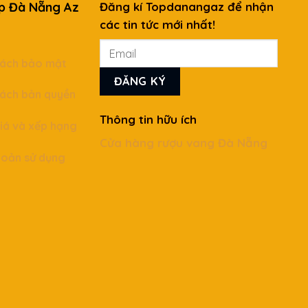
p Đà Nẵng Az
Đăng kí Topdanangaz để nhận
các tin tức mới nhất!
ệ
sách bảo mật
sách bản quyền
Thông tin hữu ích
iá và xếp hạng
Cửa hàng rượu vang Đà Nẵng
hoản sử dụng