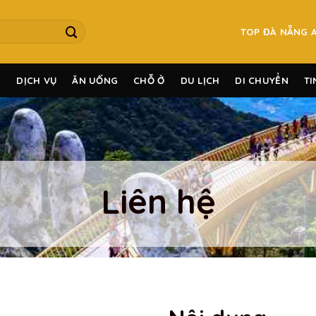
TOP ĐÀ NẴNG 
G
DỊCH VỤ
ĂN UỐNG
CHỖ Ở
DU LỊCH
DI CHUYỂN
TI
Liên hệ