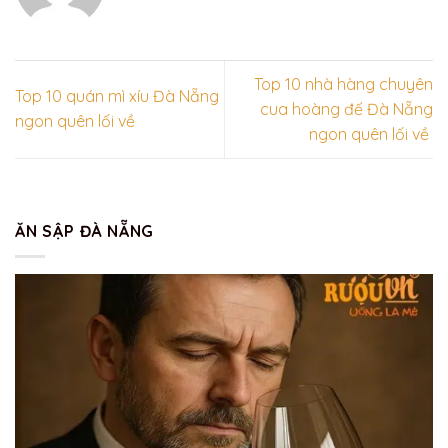
Top 10 nhà hàng chuyên
Top 10 quán mì xíu Đà Nẵng
cua hoàng đế Đà Nẵng
ngon quên lối về
ngon quên lối về
ĂN SẬP ĐÀ NẴNG