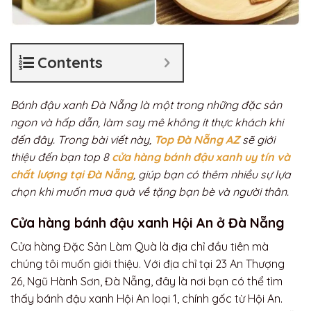
Contents
Bánh đậu xanh Đà Nẵng là một trong những đặc sản
ngon và hấp dẫn, làm say mê không ít thực khách khi
đến đây. Trong bài viết này,
Top Đà Nẵng AZ
sẽ giới
thiệu đến bạn top 8
cửa hàng bánh đậu xanh uy tín và
chất lượng tại Đà Nẵng
, giúp bạn có thêm nhiều sự lựa
chọn khi muốn mua quà về tặng bạn bè và người thân.
Cửa hàng bánh đậu xanh Hội An ở Đà Nẵng
Cửa hàng Đặc Sản Làm Quà là địa chỉ đầu tiên mà
chúng tôi muốn giới thiệu. Với địa chỉ tại 23 An Thượng
26, Ngũ Hành Sơn, Đà Nẵng, đây là nơi bạn có thể tìm
thấy bánh đậu xanh Hội An loại 1, chính gốc từ Hội An.