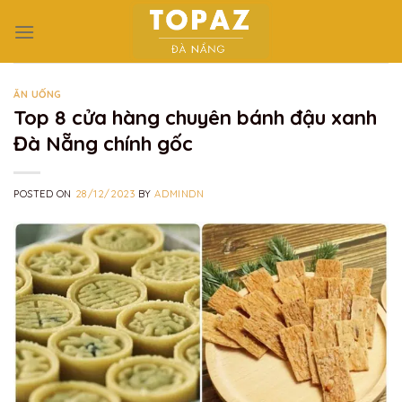
Skip
to
content
ĂN UỐNG
Top 8 cửa hàng chuyên bánh đậu xanh
Đà Nẵng chính gốc
POSTED ON
28/12/2023
BY
ADMINDN