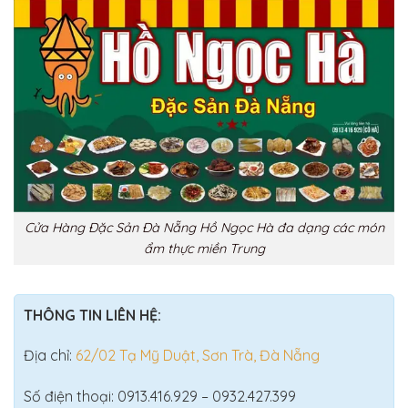
Cửa Hàng Đặc Sản Đà Nẵng Hồ Ngọc Hà đa dạng các món
ẩm thực miền Trung
THÔNG TIN LIÊN HỆ:
Địa chỉ:
62/02 Tạ Mỹ Duật, Sơn Trà, Đà Nẵng
Số điện thoại: 0913.416.929 – 0932.427.399