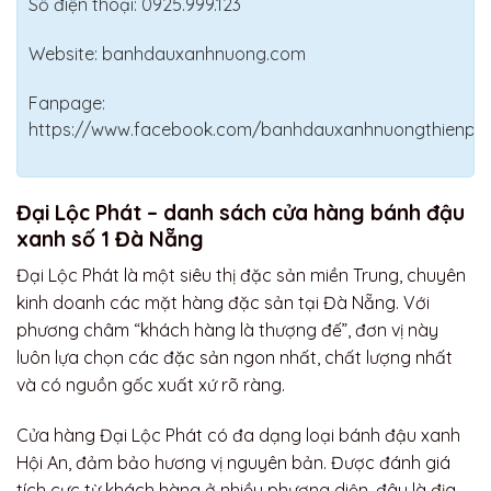
Số điện thoại: 0925.999.123
Website: banhdauxanhnuong.com
Fanpage:
https://www.facebook.com/banhdauxanhnuongthienph
Đại Lộc Phát – danh sách cửa hàng bánh đậu
xanh số 1 Đà Nẵng
Đại Lộc Phát là một siêu thị đặc sản miền Trung, chuyên
kinh doanh các mặt hàng đặc sản tại Đà Nẵng. Với
phương châm “khách hàng là thượng đế”, đơn vị này
luôn lựa chọn các đặc sản ngon nhất, chất lượng nhất
và có nguồn gốc xuất xứ rõ ràng.
Cửa hàng Đại Lộc Phát có đa dạng loại bánh đậu xanh
Hội An, đảm bảo hương vị nguyên bản. Được đánh giá
tích cực từ khách hàng ở nhiều phương diện, đây là địa