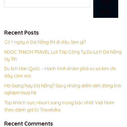
TÌM
KIẾM
Recent Posts
Có 1 ngày ở Đà Nẵng thì đi đâu, làm gì?
NGỌC THẠCH TRAVEL Lọt Tóp Công Ty Du Lịch Đà Nẵng
Uy Tín
Du lịch Hàn Quốc – Hành trình khám phá xứ sở kim chi
đầy cảm xúc
Hà Giang hay Đà Nẵng? Gợi ý những điểm đến đáng trải
nghiệm mùa hè
Top khách sạn, resort sang trọng bậc nhất Việt Nam
theo đánh giá từ Traveloka
Recent Comments