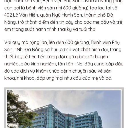
bậc nhất khu vực, Bệnh viện Phụ Sản – Nhi Đà Nẵng (hay
còn gọi là bệnh viện sản nhi 600 giường) tọa lạc tại số
402 Lê Văn Hiến, quận Ngũ Hành Sơn, thành phố Đà
Nẵng, trở thành điểm đến tin cậy cho các mẹ bầu và trẻ
em trong suốt hành trình thai kỳ và tuổi thơ.
Với quy mô rộng lớn, lên đến 600 giường, Bệnh viện Phụ
Sản – Nhi Đà Nẵng sở hữu cơ sở vật chất hiện đại, trang
thiết bị y tế tiên tiến cùng đội ngũ y bác sĩ chuyên
nghiệp, giàu kinh nghiệm, tận tâm. Nơi đây cung cấp đầy
đủ các dịch vụ khám chữa bệnh chuyên sâu về sản
khoa, nhi khoa, đáp ứng mọi nhu cầu của mẹ và bé.