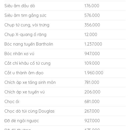
Siêu âm đầu dò
176.000
Siêu âm tim gắng sức
576.000
Chụp tử cung, vòi trứng
356.000
Chụp X-quang ổ răng
12.000
Bóc nang tuyến Bartholin
1.237.000
Bóc nhân xơ vú
947.000
Cắt chỉ khâu cổ tử cung
109.000
Cắt u thành âm đạo
1.960.000
Chích áp xe tầng sinh môn
781.000
Chích áp xe tuyến vú
206.000
Chọc ối
681.000
Chọc dò túi cùng Douglas
267.000
Đỡ đẻ ngôi ngược
927.000