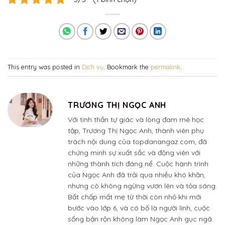
This entry was posted in
Dịch vụ
. Bookmark the
permalink
.
TRƯƠNG THỊ NGỌC ANH
Với tinh thần tự giác và lòng đam mê học
tập, Trương Thị Ngọc Anh, thành viên phụ
trách nội dung của topdanangaz.com, đã
chứng minh sự xuất sắc và động viên với
những thành tích đáng nể. Cuộc hành trình
của Ngọc Anh đã trải qua nhiều khó khăn,
nhưng cô không ngừng vươn lên và tỏa sáng.
Bất chấp mất mẹ từ thời còn nhỏ khi mới
bước vào lớp 6, và có bố là người lính, cuộc
sống bận rộn không làm Ngọc Anh gục ngã.