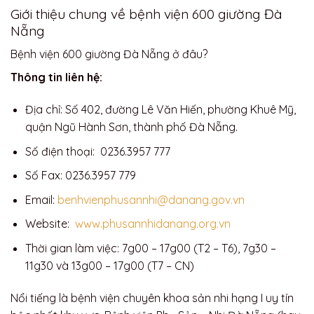
Giới thiệu chung về bệnh viện 600 giường Đà
Nẵng
Bệnh viện 600 giường Đà Nẵng ở đâu?
Thông tin liên hệ:
Địa chỉ: Số 402, đường Lê Văn Hiến, phường Khuê Mỹ,
quận Ngũ Hành Sơn, thành phố Đà Nẵng.
Số điện thoại: 0236.3957 777
Số Fax: 0236.3957 779
Email:
benhvienphusannhi@danang.gov.vn
Website:
www.phusannhidanang.org.vn
Thời gian làm việc: 7g00 – 17g00 (T2 – T6), 7g30 –
11g30 và 13g00 – 17g00 (T7 – CN)
Nổi tiếng là bệnh viện chuyên khoa sản nhi hạng I uy tín