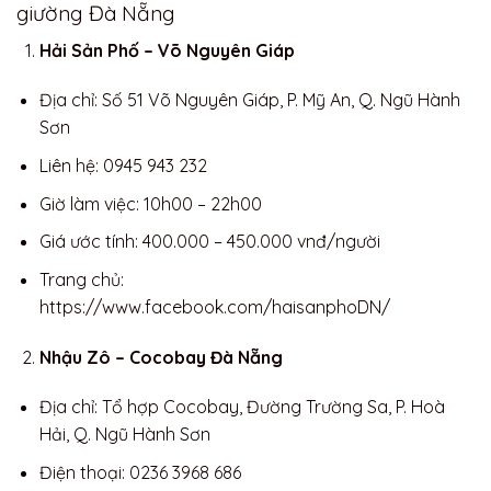
giường Đà Nẵng
Hải Sản Phố – Võ Nguyên Giáp
Địa chỉ: Số 51 Võ Nguyên Giáp, P. Mỹ An, Q. Ngũ Hành
Sơn
Liên hệ: 0945 943 232
Giờ làm việc: 10h00 – 22h00
Giá ước tính: 400.000 – 450.000 vnđ/người
Trang chủ:
https://www.facebook.com/haisanphoDN/
Nhậu Zô – Cocobay Đà Nẵng
Địa chỉ: Tổ hợp Cocobay, Đường Trường Sa, P. Hoà
Hải, Q. Ngũ Hành Sơn
Điện thoại: 0236 3968 686