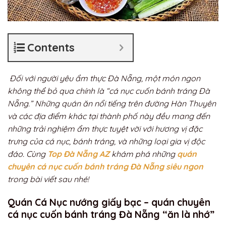
Contents
Đối với người yêu ẩm thực Đà Nẵng, một món ngon
không thể bỏ qua chính là “cá nục cuốn bánh tráng Đà
Nẵng.” Những quán ăn nổi tiếng trên đường Hàn Thuyên
và các địa điểm khác tại thành phố này đều mang đến
những trải nghiệm ẩm thực tuyệt vời với hương vị đặc
trưng của cá nục, bánh tráng, và những loại gia vị độc
đáo. Cùng
Top Đà Nẵng AZ
khám phá những
quán
chuyên cá nục cuốn bánh tráng Đà Nẵng siêu ngon
trong bài viết sau nhé!
Quán Cá Nục nướng giấy bạc – quán chuyên
cá nục cuốn bánh tráng Đà Nẵng “ăn là nhớ”