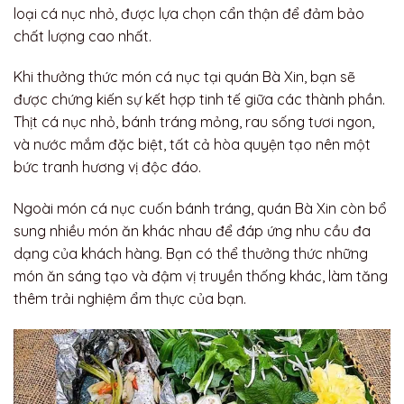
loại cá nục nhỏ, được lựa chọn cẩn thận để đảm bảo
chất lượng cao nhất.
Khi thưởng thức món cá nục tại quán Bà Xin, bạn sẽ
được chứng kiến sự kết hợp tinh tế giữa các thành phần.
Thịt cá nục nhỏ, bánh tráng mỏng, rau sống tươi ngon,
và nước mắm đặc biệt, tất cả hòa quyện tạo nên một
bức tranh hương vị độc đáo.
Ngoài món cá nục cuốn bánh tráng, quán Bà Xin còn bổ
sung nhiều món ăn khác nhau để đáp ứng nhu cầu đa
dạng của khách hàng. Bạn có thể thưởng thức những
món ăn sáng tạo và đậm vị truyền thống khác, làm tăng
thêm trải nghiệm ẩm thực của bạn.