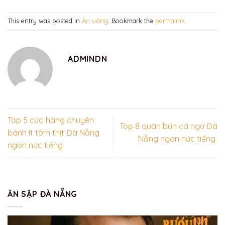
This entry was posted in
Ăn uống
. Bookmark the
permalink
.
ADMINDN
Top 5 cửa hàng chuyên
Top 8 quán bún cá ngừ Đà
bánh ít tôm thịt Đà Nẵng
Nẵng ngon nức tiếng
ngon nức tiếng
ĂN SẬP ĐÀ NẴNG