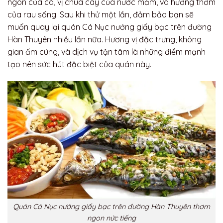
ngon của cá, vị chua cay của nước mắm, và hương thơm
của rau sống. Sau khi thử một lần, đảm bảo bạn sẽ
muốn quay lại quán Cá Nục nướng giấy bạc trên đường
Hàn Thuyên nhiều lần nữa. Hương vị đặc trưng, không
gian ấm cúng, và dịch vụ tận tâm là những điểm mạnh
tạo nên sức hút đặc biệt của quán này.
Quán Cá Nục nướng giấy bạc trên đường Hàn Thuyên thơm
ngon nức tiếng