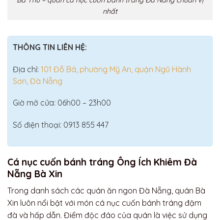
Bà Thu – quán cá nục cuốn bánh tráng Đà Nẵng chuẩn vị
nhất
THÔNG TIN LIÊN HỆ:
Địa chỉ:
101 Đỗ Bá, phường Mỹ An, quận Ngũ Hành
Sơn, Đà Nẵng
Giờ mở cửa: 06h00 – 23h00
Số điện thoại: 0913 855 447
Cá nục cuốn bánh tráng Ông Ích Khiêm Đà
Nẵng Bà Xin
Trong danh sách các quán ăn ngon Đà Nẵng, quán Bà
Xin luôn nổi bật với món cá nục cuốn bánh tráng đậm
đà và hấp dẫn. Điểm độc đáo của quán là việc sử dụng