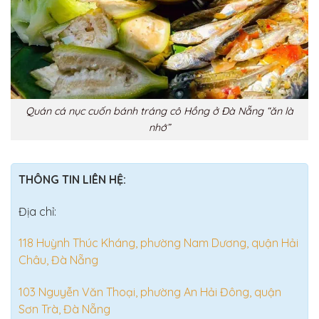
Quán cá nục cuốn bánh tráng cô Hồng ở Đà Nẵng “ăn là
nhớ”
THÔNG TIN LIÊN HỆ:
Địa chỉ:
118 Huỳnh Thúc Kháng, phường Nam Dương, quận Hải
Châu, Đà Nẵng
103 Nguyễn Văn Thoại, phường An Hải Đông, quận
Sơn Trà, Đà Nẵng