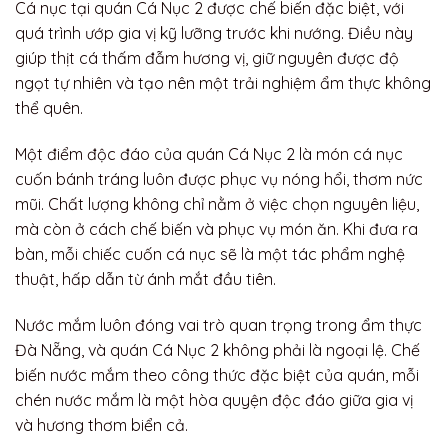
Cá nục tại quán Cá Nục 2 được chế biến đặc biệt, với
quá trình ướp gia vị kỹ lưỡng trước khi nướng. Điều này
giúp thịt cá thấm đẫm hương vị, giữ nguyên được độ
ngọt tự nhiên và tạo nên một trải nghiệm ẩm thực không
thể quên.
Một điểm độc đáo của quán Cá Nục 2 là món cá nục
cuốn bánh tráng luôn được phục vụ nóng hổi, thơm nức
mũi. Chất lượng không chỉ nằm ở việc chọn nguyên liệu,
mà còn ở cách chế biến và phục vụ món ăn. Khi đưa ra
bàn, mỗi chiếc cuốn cá nục sẽ là một tác phẩm nghệ
thuật, hấp dẫn từ ánh mắt đầu tiên.
Nước mắm luôn đóng vai trò quan trọng trong ẩm thực
Đà Nẵng, và quán Cá Nục 2 không phải là ngoại lệ. Chế
biến nước mắm theo công thức đặc biệt của quán, mỗi
chén nước mắm là một hòa quyện độc đáo giữa gia vị
và hương thơm biển cả.