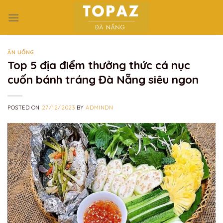
Skip
to
content
ĂN UỐNG
Top 5 địa điểm thưởng thức cá nục
cuốn bánh tráng Đà Nẵng siêu ngon
POSTED ON
27/12/2023
BY
ADMINDN