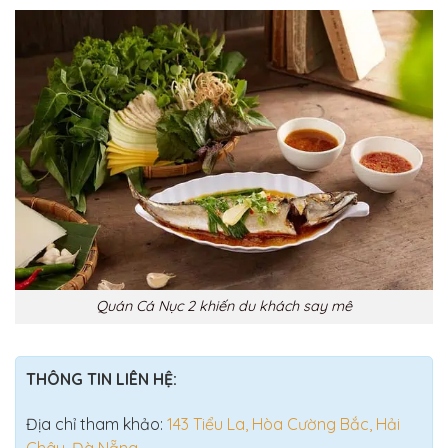
Quán Cá Nục 2 khiến du khách say mê
THÔNG TIN LIÊN HỆ:
Địa chỉ tham khảo:
143 Tiểu La, Hòa Cường Bắc, Hải
Châu, Đà Nẵng