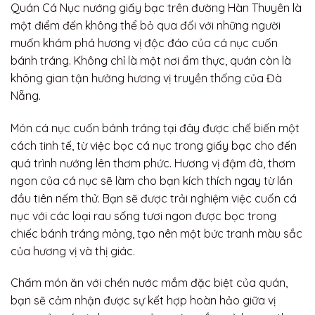
Quán Cá Nục nướng giấy bạc trên đường Hàn Thuyên là
một điểm đến không thể bỏ qua đối với những người
muốn khám phá hương vị độc đáo của cá nục cuốn
bánh tráng. Không chỉ là một nơi ẩm thực, quán còn là
không gian tận hưởng hương vị truyền thống của Đà
Nẵng.
Món cá nục cuốn bánh tráng tại đây được chế biến một
cách tinh tế, từ việc bọc cá nục trong giấy bạc cho đến
quá trình nướng lên thơm phức. Hương vị đậm đà, thơm
ngon của cá nục sẽ làm cho bạn kích thích ngay từ lần
đầu tiên nếm thử. Bạn sẽ được trải nghiệm việc cuốn cá
nục với các loại rau sống tươi ngon được bọc trong
chiếc bánh tráng mỏng, tạo nên một bức tranh màu sắc
của hương vị và thị giác.
Chấm món ăn với chén nước mắm đặc biệt của quán,
bạn sẽ cảm nhận được sự kết hợp hoàn hảo giữa vị