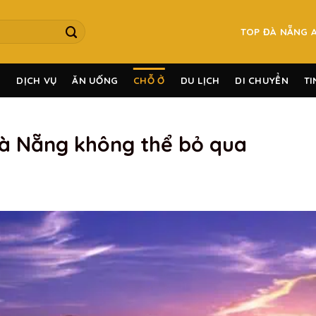
TOP ĐÀ NẴNG 
G
DỊCH VỤ
ĂN UỐNG
CHỖ Ở
DU LỊCH
DI CHUYỂN
TI
Đà Nẵng không thể bỏ qua