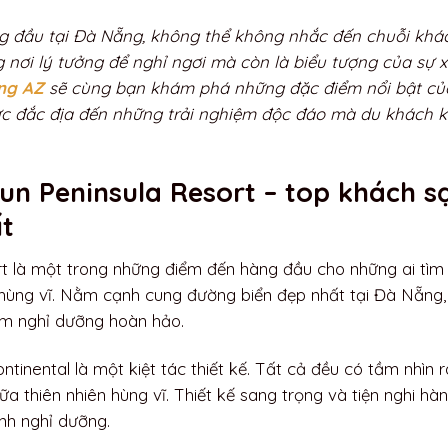
g đầu tại Đà Nẵng, không thể không nhắc đến chuỗi khá
 nơi lý tưởng để nghỉ ngơi mà còn là biểu tượng của sự 
ng AZ
sẽ cùng bạn khám phá những đặc điểm nổi bật củ
ực đắc địa đến những trải nghiệm độc đáo mà du khách 
un Peninsula Resort – top khách s
ất
rt là một trong những điểm đến hàng đầu cho những ai tìm
 hùng vĩ. Nằm cạnh cung đường biển đẹp nhất tại Đà Nẵng,
ệm nghỉ dưỡng hoàn hảo.
ntinental là một kiệt tác thiết kế. Tất cả đều có tầm nhìn r
a thiên nhiên hùng vĩ. Thiết kế sang trọng và tiện nghi hà
nh nghỉ dưỡng.