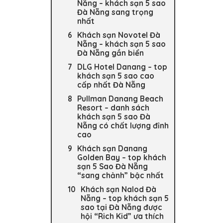
Nẵng – khách sạn 5 sao
Đà Nẵng sang trọng
nhất
Khách sạn Novotel Đà
Nẵng – khách sạn 5 sao
Đà Nẵng gần biển
DLG Hotel Danang – top
khách sạn 5 sao cao
cấp nhất Đà Nẵng
Pullman Danang Beach
Resort – danh sách
khách sạn 5 sao Đà
Nẵng có chất lượng đỉnh
cao
Khách sạn Danang
Golden Bay – top khách
sạn 5 Sao Đà Nẵng
“sang chảnh” bậc nhất
Khách sạn Nalod Đà
Nẵng – top khách sạn 5
sao tại Đà Nẵng được
hội “Rich Kid” ưa thích