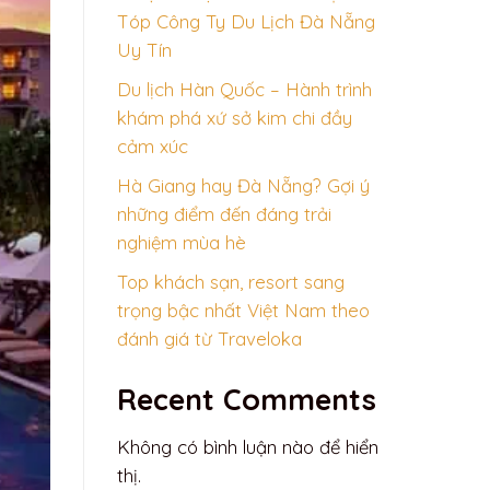
Tóp Công Ty Du Lịch Đà Nẵng
Uy Tín
Du lịch Hàn Quốc – Hành trình
khám phá xứ sở kim chi đầy
cảm xúc
Hà Giang hay Đà Nẵng? Gợi ý
những điểm đến đáng trải
nghiệm mùa hè
Top khách sạn, resort sang
trọng bậc nhất Việt Nam theo
đánh giá từ Traveloka
Recent Comments
Không có bình luận nào để hiển
thị.