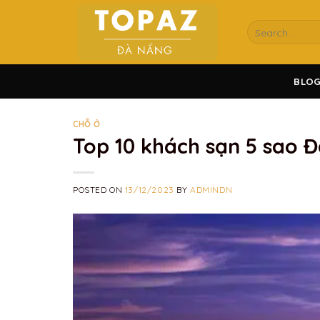
Skip
to
content
BLO
CHỖ Ở
Top 10 khách sạn 5 sao 
POSTED ON
13/12/2023
BY
ADMINDN