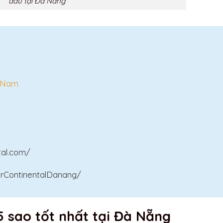
đầu tại Đà Nẵng
t Nam
ntal.com/
rContinentalDanang/
5 sao tốt nhất tại Đà Nẵng