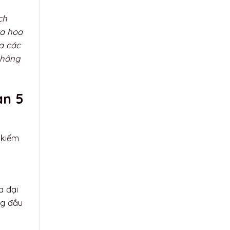
ch
xa hoa
a các
không
ạn 5
 kiếm
a đại
ng đầu