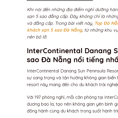
Khi nói đến những địa điểm nghỉ dưỡng hàn
sạn 5 sao đẳng cấp. Đây không chỉ là những
và đẳng cấp. Trong bài viết này,
Top Đà Nẵ
khách sạn 5 sao Đà Nẵng
, từ những khu v
nên bỏ lỡ.
InterContinental Danang S
sao Đà Nẵng nổi tiếng nh
InterContinental Danang Sun Peninsula Reso
sự sang trọng và tận hưởng không gian biển
resort này mang đến cho du khách trải nghi
Với 197 phòng nghỉ, mỗi căn phòng tại InterCo
dương bao la, tạo nên không gian yên bình giữ
đồng hành cùng du khách trong suốt hành trì