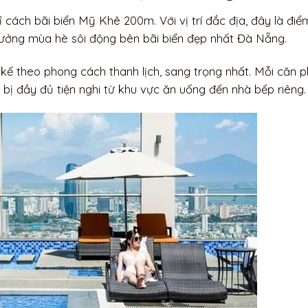
ỉ cách bãi biển Mỹ Khê 200m. Với vị trí đắc địa, đây là điể
ưởng mùa hè sôi động bên bãi biển đẹp nhất Đà Nẵng.
 kế theo phong cách thanh lịch, sang trọng nhất. Mỗi căn 
 bị đầy đủ tiện nghi từ khu vực ăn uống đến nhà bếp riêng.