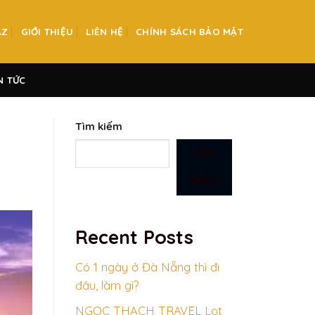
AZ
GIỚI THIỆU
LIÊN HỆ
CHÍNH SÁCH BẢO MẬT
N TỨC
Tìm kiếm
TÌM
KIẾM
Recent Posts
Có 1 ngày ở Đà Nẵng thì đi
đâu, làm gì?
NGỌC THẠCH TRAVEL Lọt