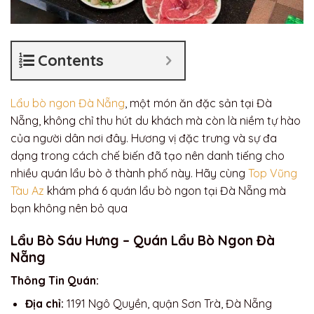
Contents
Lẩu bò ngon Đà Nẵng
, một món ăn đặc sản tại Đà
Nẵng, không chỉ thu hút du khách mà còn là niềm tự hào
của người dân nơi đây. Hương vị đặc trưng và sự đa
dạng trong cách chế biến đã tạo nên danh tiếng cho
nhiều quán lẩu bò ở thành phố này. Hãy cùng
Top Vũng
Tàu Az
khám phá 6 quán lẩu bò ngon tại Đà Nẵng mà
bạn không nên bỏ qua
Lẩu Bò Sáu Hưng – Quán Lẩu Bò Ngon Đà
Nẵng
Thông Tin Quán:
Địa chỉ:
1191 Ngô Quyền, quận Sơn Trà, Đà Nẵng