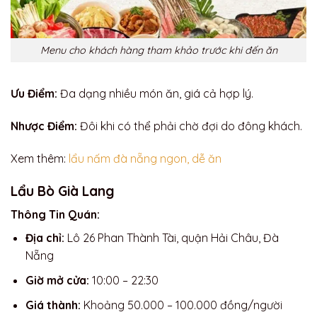
Menu cho khách hàng tham khảo trước khi đến ăn
Ưu Điểm:
Đa dạng nhiều món ăn, giá cả hợp lý.
Nhược Điểm:
Đôi khi có thể phải chờ đợi do đông khách.
Xem thêm:
lẩu nấm đà nẵng
ngon, dễ ăn
Lẩu Bò Già Lang
Thông Tin Quán:
Địa chỉ:
Lô 26 Phan Thành Tài, quận Hải Châu, Đà
Nẵng
Giờ mở cửa:
10:00 – 22:30
Giá thành:
Khoảng 50.000 – 100.000 đồng/người