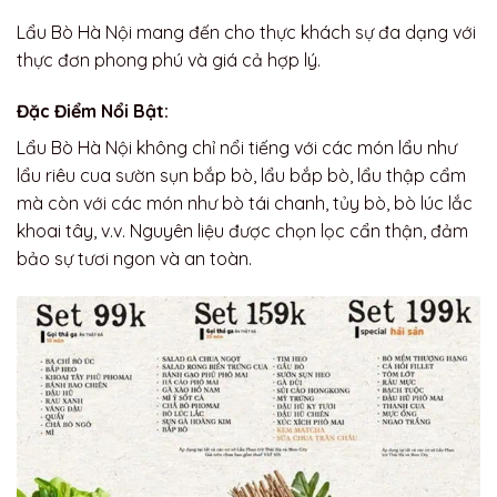
Lẩu Bò Hà Nội mang đến cho thực khách sự đa dạng với
thực đơn phong phú và giá cả hợp lý.
Đặc Điểm Nổi Bật:
Lẩu Bò Hà Nội không chỉ nổi tiếng với các món lẩu như
lẩu riêu cua sườn sụn bắp bò, lẩu bắp bò, lẩu thập cẩm
mà còn với các món như bò tái chanh, tủy bò, bò lúc lắc
khoai tây, v.v. Nguyên liệu được chọn lọc cẩn thận, đảm
bảo sự tươi ngon và an toàn.