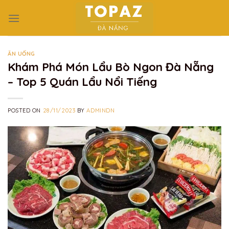
Skip
to
content
ĂN UỐNG
Khám Phá Món Lẩu Bò Ngon Đà Nẵng
– Top 5 Quán Lẩu Nổi Tiếng
POSTED ON
28/11/2023
BY
ADMINDN