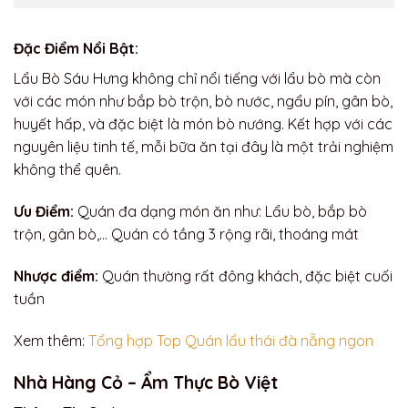
Đặc Điểm Nổi Bật:
Lẩu Bò Sáu Hưng không chỉ nổi tiếng với lẩu bò mà còn
với các món như bắp bò trộn, bò nước, ngẩu pín, gân bò,
huyết hấp, và đặc biệt là món bò nướng. Kết hợp với các
nguyên liệu tinh tế, mỗi bữa ăn tại đây là một trải nghiệm
không thể quên.
Ưu Điểm:
Quán đa dạng món ăn như: Lẩu bò, bắp bò
trộn, gân bò,… Quán có tầng 3 rộng rãi, thoáng mát
Nhược điểm:
Quán thường rất đông khách, đặc biệt cuối
tuần
Xem thêm:
Tổng hợp Top Quán
lẩu thái đà nẵng ngon
Nhà Hàng Cỏ – Ẩm Thực Bò Việt