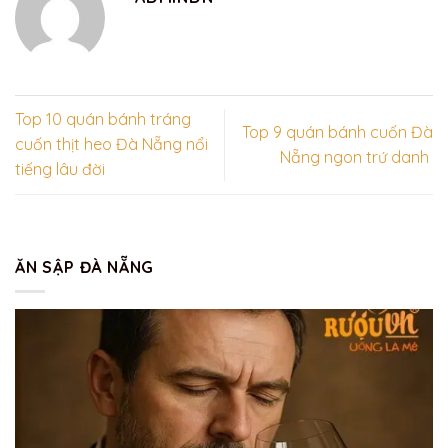
Top 10 quán bánh tráng
Top 9 quán bánh cuốn Đà
cuốn thịt heo Đà Nẵng nổi
Nẵng ngon trứ danh
tiếng lâu đời
ĂN SẬP ĐÀ NẴNG