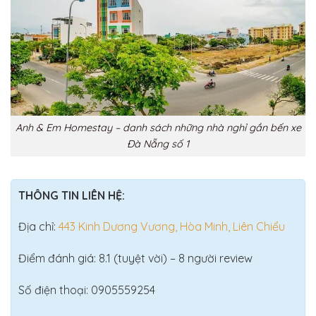
Anh & Em Homestay – danh sách những nhà nghỉ gần bến xe
Đà Nẵng số 1
THÔNG TIN LIÊN HỆ:
Địa chỉ:
443 Kinh Dương Vương, Hòa Minh, Liên Chiểu
Điểm đánh giá: 8.1 (tuyệt vời) – 8 người review
Số điện thoại: 0905559254