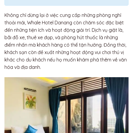
Không chỉ dừng lại ở việc cung cấp những phòng nghỉ
thoải mái, Whale Hotel Danang còn chăm sóc đặc biệt
đến những tiện ích và hoạt động giải trí. Dịch vụ giặt là,
bãi đỗ xe, thuê xe đạp, và phòng hút thuốc là những
điểm nhấn mà khách hàng có thể tận hưởng. Đồng thời,
khách sạn còn đề xuất những hoạt động vui chơi thú vị
khác cho du khách nếu họ muốn khám phá thêm về văn
hóa và địa danh.