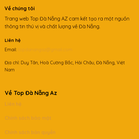
Về chúng tôi
Trang web Top Đà Nẵng AZ cam kết tạo ra một nguồn
thông tin thú vị và chất lượng về Đà Nẵng.
Liên hệ
Email:
topdanangaz@gmail.com
Địa chỉ: Duy Tân, Hoà Cường Bắc, Hải Châu, Đà Nẵng, Việt
Nam
Về Top Đà Nẵng Az
Liên hệ
Chính sách bảo mật
Chính sách bản quyền