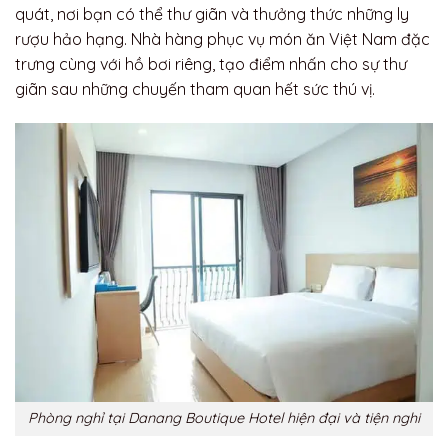
quát, nơi bạn có thể thư giãn và thưởng thức những ly
rượu hảo hạng. Nhà hàng phục vụ món ăn Việt Nam đặc
trưng cùng với hồ bơi riêng, tạo điểm nhấn cho sự thư
giãn sau những chuyến tham quan hết sức thú vị.
Phòng nghỉ tại Danang Boutique Hotel hiện đại và tiện nghi