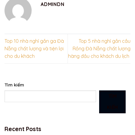
ADMINDN
Top 10 nhà nghỉ gần ga Đà
Top 5 nhà nghỉ gần cầu
Nẵng chất lượng và tiện lợi
Rồng Đà Nẵng chất lượng
cho du khách
hàng đầu cho khách du lịch
Tìm kiếm
TÌM
KIẾM
Recent Posts