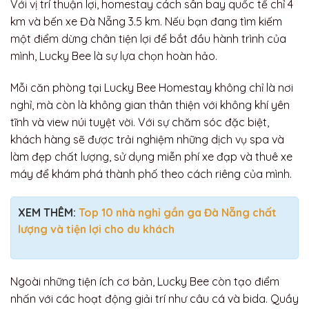
Với vị trí thuận lợi, homestay cách sân bay quốc tế chỉ 4
km và bến xe Đà Nẵng 3.5 km. Nếu bạn đang tìm kiếm
một điểm dừng chân tiện lợi để bắt đầu hành trình của
mình, Lucky Bee là sự lựa chọn hoàn hảo.
Mỗi căn phòng tại Lucky Bee Homestay không chỉ là nơi
nghỉ, mà còn là không gian thân thiện với không khí yên
tĩnh và view núi tuyệt vời. Với sự chăm sóc đặc biệt,
khách hàng sẽ được trải nghiệm những dịch vụ spa và
làm đẹp chất lượng, sử dụng miễn phí xe đạp và thuê xe
máy để khám phá thành phố theo cách riêng của mình.
XEM THÊM:
Top 1
0 nhà nghỉ gần ga Đà Nẵng chất
lượng và tiện lợi cho du khách
Ngoài những tiện ích cơ bản, Lucky Bee còn tạo điểm
nhấn với các hoạt động giải trí như câu cá và bida. Quầy