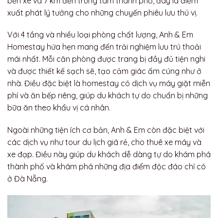
bến xe và 7 km đến trung tâm thành phố, đây là điểm
xuất phát lý tưởng cho những chuyến phiêu lưu thú vị.
Với 4 tầng và nhiều loại phòng chất lượng, Anh & Em
Homestay hứa hẹn mang đến trải nghiệm lưu trú thoải
mái nhất. Mỗi căn phòng được trang bị đầy đủ tiện nghi
và được thiết kế sạch sẽ, tạo cảm giác ấm cúng như ở
nhà. Điều đặc biệt là homestay có dịch vụ máy giặt miễn
phí và ăn bếp riêng, giúp du khách tự do chuẩn bị những
bữa ăn theo khẩu vị cá nhân.
Ngoài những tiện ích cơ bản, Anh & Em còn đặc biệt với
các dịch vụ như tour du lịch giá rẻ, cho thuê xe máy và
xe đạp. Điều này giúp du khách dễ dàng tự do khám phá
thành phố và khám phá những địa điểm độc đáo chỉ có
ở Đà Nẵng.