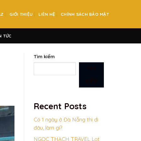
AZ
GIỚI THIỆU
LIÊN HỆ
CHÍNH SÁCH BẢO MẬT
N TỨC
Tìm kiếm
TÌM
KIẾM
Recent Posts
Có 1 ngày ở Đà Nẵng thì đi
đâu, làm gì?
NGỌC THẠCH TRAVEL Lọt