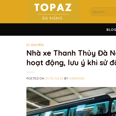
Skip
to
content
BLO
DI CHUYỂN
Nhà xe Thanh Thủy Đà Nẵng
hoạt động, lưu ý khi sử đ
POSTED ON
31/10/2023
BY
ADMINDN