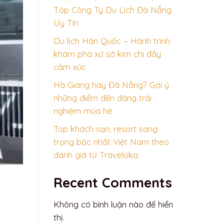
Tóp Công Ty Du Lịch Đà Nẵng
Uy Tín
Du lịch Hàn Quốc – Hành trình
khám phá xứ sở kim chi đầy
cảm xúc
Hà Giang hay Đà Nẵng? Gợi ý
những điểm đến đáng trải
nghiệm mùa hè
Top khách sạn, resort sang
trọng bậc nhất Việt Nam theo
đánh giá từ Traveloka
Recent Comments
Không có bình luận nào để hiển
thị.