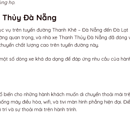
ùng họ.
nh Thủy Đà Nẵng
c vụ trên tuyến đường Thanh Khê – Đà Nẵng đến Đà Lạt 
ờng quan trọng, và nhà xe Thanh Thủy Đà Nẵng đã đóng v
chuyển chất lượng cao trên tuyến đường này.
một số dòng xe khá đa dạng để đáp ứng nhu cầu của hàn
hổ biến cho những hành khách muốn di chuyển thoải mái tr
ng máy điều hòa, wifi, và tivi màn hình phẳng hiện đại. Đi
trí và sự thoải mái trên hành trình.