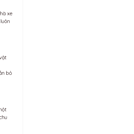
Nhà xe
 luôn
vật
n
cần bỏ
một
 chu