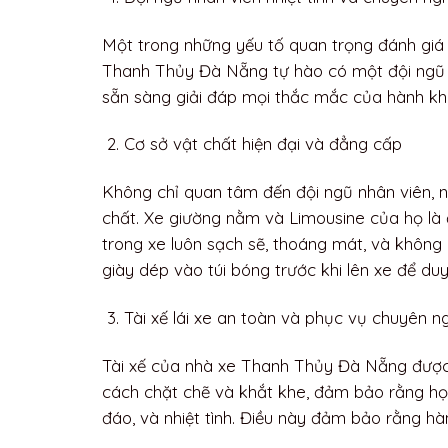
Một trong những yếu tố quan trọng đánh giá 
Thanh Thủy Đà Nẵng tự hào có một đội ngũ nh
sẵn sàng giải đáp mọi thắc mắc của hành kh
Cơ sở vật chất hiện đại và đẳng cấp
Không chỉ quan tâm đến đội ngũ nhân viên,
chất. Xe giường nằm và Limousine của họ là đ
trong xe luôn sạch sẽ, thoáng mát, và không 
giày dép vào túi bóng trước khi lên xe để duy 
Tài xế lái xe an toàn và phục vụ chuyên n
Tài xế của nhà xe Thanh Thủy Đà Nẵng được
cách chặt chẽ và khắt khe, đảm bảo rằng họ 
đáo, và nhiệt tình. Điều này đảm bảo rằng hà