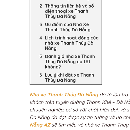
Thông tin liên hệ và số
điện thoại xe Thanh
Thủy Đà Nẵng
Ưu điểm của Nhà Xe
Thanh Thủy Đà Nẵng
Lịch trình hoạt động của
nhà xe Thanh Thủy Đà
Nẵng
Đánh giá nhà xe Thanh
Thủy Đà Nẵng có tốt
không?
Lưu ý khi đặt xe Thanh
Thủy Đà Nẵng
Nhà xe Thanh Thủy Đà Nẵng
đã từ lâu trở
khách trên tuyến đường Thanh Khê – Đà Nẵn
chuyên nghiệp, cơ sở vật chất hiện đại, và
Đà Nẵng đã đạt được sự tin tưởng và ưa ch
Nẵng AZ
sẽ tìm hiểu về nhà xe Thanh Thủy 