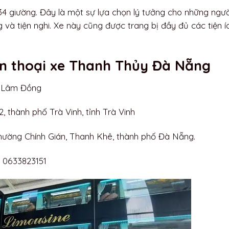
34 giường. Đây là một sự lựa chọn lý tưởng cho những ngườ
g và tiện nghi. Xe này cũng được trang bị đầy đủ các tiện í
iện thoại xe Thanh Thủy Đà Nẵng
nh Lâm Đồng
, thành phố Trà Vinh, tỉnh Trà Vinh
phường Chính Gián, Thanh Khê, thành phố Đà Nẵng.
ố 0633823151