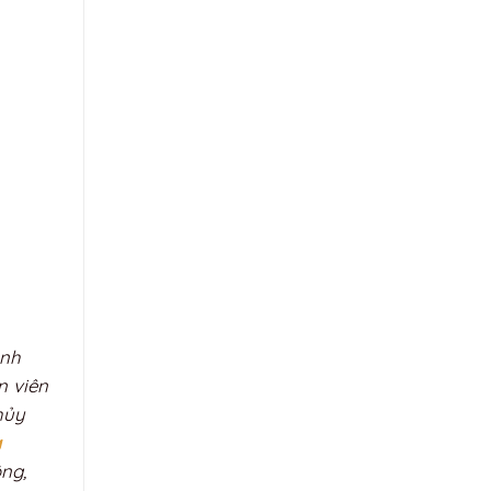
ành
n viên
hủy
à
ng,