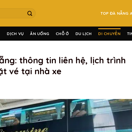
TOP ĐÀ NẴNG 
G
DỊCH VỤ
ĂN UỐNG
CHỖ Ở
DU LỊCH
DI CHUYỂN
TI
: thông tin liên hệ, lịch trình
ặt vé tại nhà xe