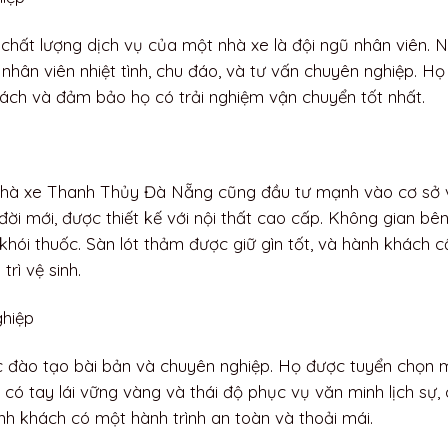
chất lượng dịch vụ của một nhà xe là đội ngũ nhân viên. 
ân viên nhiệt tình, chu đáo, và tư vấn chuyên nghiệp. Họ
ách và đảm bảo họ có trải nghiệm vận chuyển tốt nhất.
 nhà xe Thanh Thủy Đà Nẵng cũng đầu tư mạnh vào cơ sở 
ời mới, được thiết kế với nội thất cao cấp. Không gian bê
khói thuốc. Sàn lót thảm được giữ gìn tốt, và hành khách 
trì vệ sinh.
ghiệp
 đào tạo bài bản và chuyên nghiệp. Họ được tuyển chọn 
có tay lái vững vàng và thái độ phục vụ văn minh lịch sự,
nh khách có một hành trình an toàn và thoải mái.