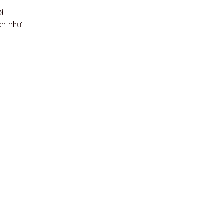
i
ch như