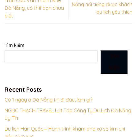
Trần Cao Vân Thanh Khê
Nẵng nổi tiếng được khách
Đà Nẵng, có thể bạn chưa
du lịch yêu thích
biết
Tìm kiếm
TÌM
KIẾM
Recent Posts
Có 1 ngày ở Đà Nẵng thì đi đâu, làm gì?
NGỌC THẠCH TRAVEL Lọt Tóp Công Ty Du Lịch Đà Nẵng
Uy Tín
Du lịch Hàn Quốc – Hành trình khám phá xứ sở kim chi
đầy cảm xúc