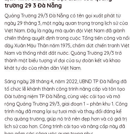
trường 29 3 Đà Nẵng
Quảng Trường 29/3 Đà Nẵng có tên gọi xuất phát từ
ngày 29 tháng 3, một ngày quan trọng trong lịch sử của
Việt Nam. Đây là ngày mà quân đội Việt Nam đã giành
chiến thắng quyết định trong cuộc Tổng tiến công và nổi
dậy Xuân Mậu Thân năm 1975, chấm dứt chiến tranh Việt
Nam và thống nhất đất nước. Quảng Trường 29/3 trở
thành một biểu tượng vĩ đại của sự đoàn kết và khao
khát tự do của nhân dân Việt Nam.
Sáng ngày 28 tháng 4, năm 2022, UBND TP Đà Nẵng đã
tổ chức lễ khánh thành công trình nâng cấp và tôn tạo
Đài tưởng niệm TP Đà Nẵng, cùng việc cải tạo và mở
rộng Quảng Trường 29/3, giai đoạn 1 – phân khu 1. Công
trình này đã mang lại sự tươi mới và thay đổi đáng kể
cho quảng trường, giúp nó trở nên đẹp hơn và có giá trị
lịch sử cao hơn.
Công trình cải tạo và nâng cấp này đã
bao gồm các công việc quan trọng như: