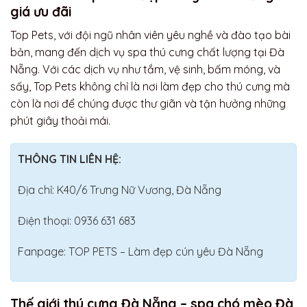
giá ưu đãi
Top Pets, với đội ngũ nhân viên yêu nghề và đào tạo bài
bản, mang đến dịch vụ spa thú cưng chất lượng tại Đà
Nẵng. Với các dịch vụ như tắm, vệ sinh, bấm móng, và
sấy, Top Pets không chỉ là nơi làm đẹp cho thú cưng mà
còn là nơi để chúng được thư giãn và tận hưởng những
phút giây thoải mái.
THÔNG TIN LIÊN HỆ:
Địa chỉ: K40/6 Trưng Nữ Vương, Đà Nẵng
Điện thoại: 0936 631 683
Fanpage: TOP PETS – Làm đẹp cún yêu Đà Nẵng
Thế giới thú cưng Đà Nẵng – spa chó mèo Đà