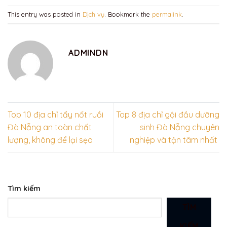
This entry was posted in
Dịch vụ
. Bookmark the
permalink
.
ADMINDN
Top 10 địa chỉ tẩy nốt ruồi
Top 8 địa chỉ gội đầu dưỡng
Đà Nẵng an toàn chất
sinh Đà Nẵng chuyên
lượng, không để lại sẹo
nghiệp và tận tâm nhất
Tìm kiếm
TÌM
KIẾM