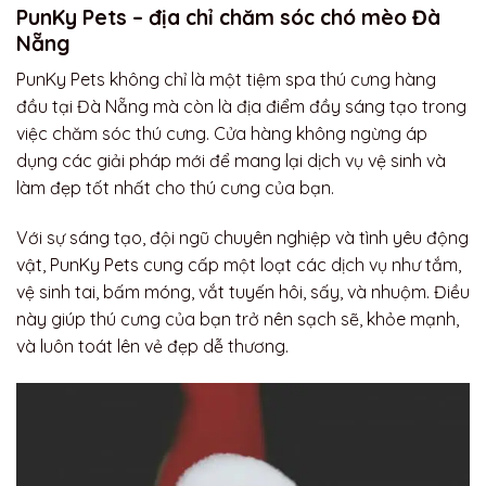
PunKy Pets – địa chỉ chăm sóc chó mèo Đà
Nẵng
PunKy Pets không chỉ là một tiệm spa thú cưng hàng
đầu tại Đà Nẵng mà còn là địa điểm đầy sáng tạo trong
việc chăm sóc thú cưng. Cửa hàng không ngừng áp
dụng các giải pháp mới để mang lại dịch vụ vệ sinh và
làm đẹp tốt nhất cho thú cưng của bạn.
Với sự sáng tạo, đội ngũ chuyên nghiệp và tình yêu động
vật, PunKy Pets cung cấp một loạt các dịch vụ như tắm,
vệ sinh tai, bấm móng, vắt tuyến hôi, sấy, và nhuộm. Điều
này giúp thú cưng của bạn trở nên sạch sẽ, khỏe mạnh,
và luôn toát lên vẻ đẹp dễ thương.