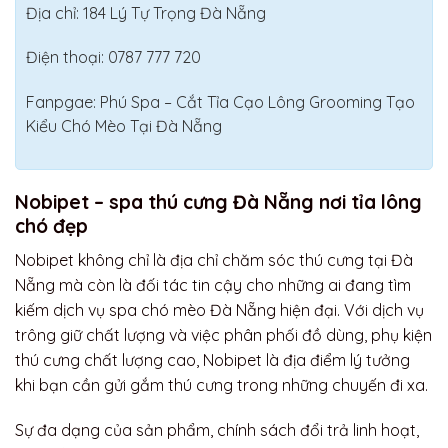
Địa chỉ: 184 Lý Tự Trọng Đà Nẵng
Điện thoại: 0787 777 720
Fanpgae: Phú Spa – Cắt Tỉa Cạo Lông Grooming Tạo
Kiểu Chó Mèo Tại Đà Nẵng
Nobipet – spa thú cưng Đà Nẵng nơi tỉa lông
chó đẹp
Nobipet không chỉ là địa chỉ chăm sóc thú cưng tại Đà
Nẵng mà còn là đối tác tin cậy cho những ai đang tìm
kiếm dịch vụ spa chó mèo Đà Nẵng hiện đại. Với dịch vụ
trông giữ chất lượng và việc phân phối đồ dùng, phụ kiện
thú cưng chất lượng cao, Nobipet là địa điểm lý tưởng
khi bạn cần gửi gắm thú cưng trong những chuyến đi xa.
Sự đa dạng của sản phẩm, chính sách đổi trả linh hoạt,