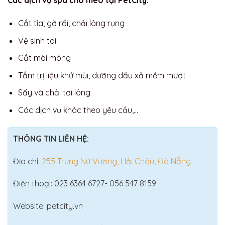
Các dịch vụ spa chó mèo tại PetCity:
Cắt tỉa, gỡ rối, chải lông rụng
Vệ sinh tai
Cắt mài móng
Tắm trị liệu khử mùi, dưỡng dầu xả mềm mượt
Sấy và chải tơi lông
Các dịch vụ khác theo yêu cầu,…
THÔNG TIN LIÊN HỆ:
Địa chỉ:
255 Trưng Nữ Vương, Hải Châu, Đà Nẵng
Điện thoại: 023 6364 6727- 056 547 8159
Website: petcity.vn