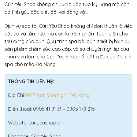
Cún Yêu Shop không chỉ được đào tạo kỹ lưỡng mà còn
có tình yêu đặc biệt đối với động vật.
Dịch vụ spa tại Cún Yêu Shop không chỉ đơn thuần là việc
cắt tỉa và tắm rửa mà còn là trải nghiệm toàn diện cho
thú cưng của bạn. Quy trình spa bài bản, thiết bị hiện đại,
sản phẩm chăm sóc cao cấp, và sự chuyên nghiệp của
nhân viên làm cho Cún Yêu Shop nổi bật giữa các địa chỉ
spa chó mèo Đà Nẵng.
THÔNG TIN LIÊN HỆ:
Địa Chỉ:
06 Phạm Văn Nghị, Đà Nẵng
Điện thoại: 0905 41 91 31 – 0905 179 215
Website: cunyeushop.vn
Fanpage: Cún Yêu Shop