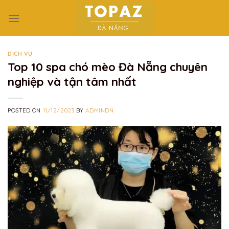
Skip
to
content
DỊCH VỤ
Top 10 spa chó mèo Đà Nẵng chuyên
nghiệp và tận tâm nhất
POSTED ON
11/12/2023
BY
ADMINDN