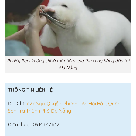
PunKy Pets không chỉ là một tiệm spa thú cưng hàng đầu tại
Đà Nẵng
THÔNG TIN LIÊN HỆ:
Địa Chỉ :
627 Ngô Quyền, Phường An Hải Bắc, Quận
Sơn Trà Thành Phố Đà Nẵng
Điện thoại: 0914.647.632