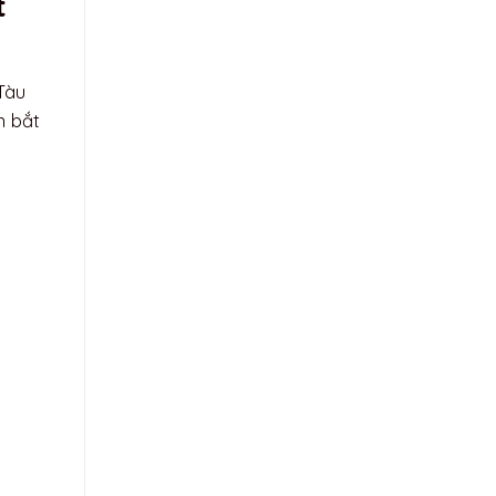
t
Tàu
n bắt