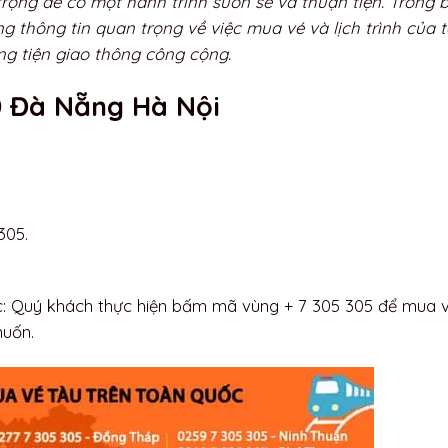
rọng để có một hành trình suôn sẻ và thuận tiện. Trong b
g thông tin quan trọng về việc mua vé và lịch trình của 
ng tiện giao thông công cộng.
0 Đà Nẵng Hà Nội
305.
ốc: Quý khách thực hiện bấm mã vùng + 7 305 305 để mua 
muốn.