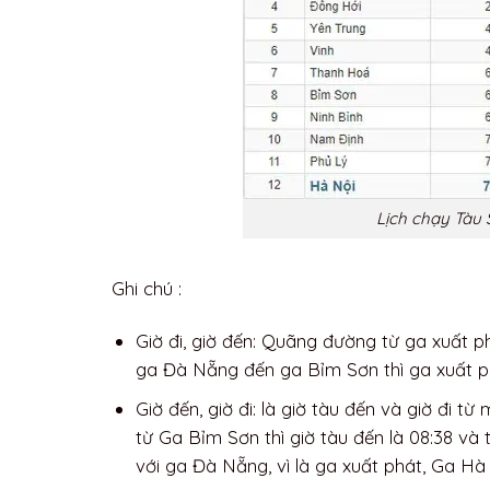
Lịch chạy Tàu 
Ghi chú :
Giờ đi, giờ đến: Quãng đường từ ga xuất 
ga Đà Nẵng đến ga Bỉm Sơn thì ga xuất p
Giờ đến, giờ đi: là giờ tàu đến và giờ đi 
từ Ga Bỉm Sơn thì giờ tàu đến là 08:38 và 
với ga Đà Nẵng, vì là ga xuất phát, Ga Hà 