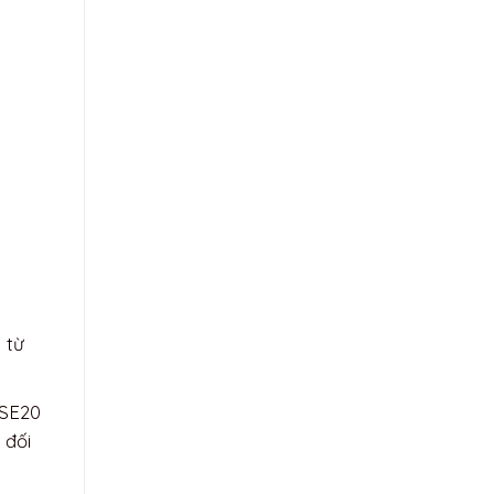
 từ
 SE20
 đối