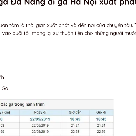
ga Đà Nẵng đi ga Hà Nội xuất phá
n tâm là thời gian xuất phát và đến nơi của chuyến tàu. 
vào buổi tối, mang lại sự thuận tiện cho những người muố
/h
0 Ga