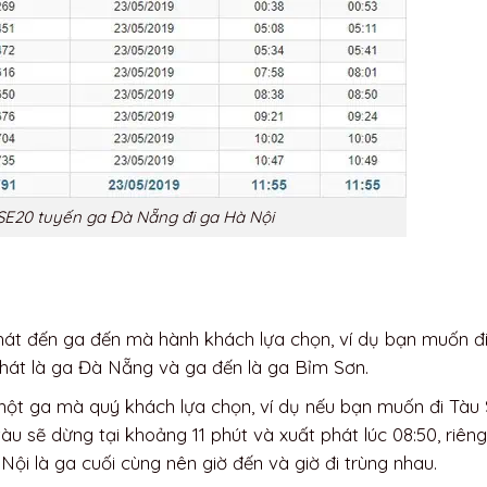
SE20 tuyến ga Đà Nẵng đi ga Hà Nội
phát đến ga đến mà hành khách lựa chọn, ví dụ bạn muốn đi
hát là ga Đà Nẵng và ga đến là ga Bỉm Sơn.
từ một ga mà quý khách lựa chọn, ví dụ nếu bạn muốn đi Tàu
tàu sẽ dừng tại khoảng 11 phút và xuất phát lúc 08:50, riêng
Nội là ga cuối cùng nên giờ đến và giờ đi trùng nhau.