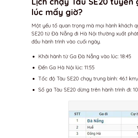
Lịch chạy Tàu SE20 tuyến 
lúc mấy giờ?
Một yếu tố quan trọng mà mọi hành khách qua
SE20 từ Đà Nẵng đi Hà Nội thường xuất phát 
đầu hành trình vào cuối ngày.
Khởi hành từ Ga Đà Nẵng vào lúc: 18:45
Đến Ga Hà Nội lúc: 11:55
Tốc độ Tàu SE20 chạy trung bình: 46.1 km
Số ga Tàu SE20 dừng trên hành trình đi: 1