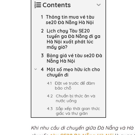
Contents
Thông tin mua vé tàu
se20 Đà Nẵng Hà Nội
Lịch chạy Tàu SE20
tuyến ga Đà Nẵng đi ga
Hà Nội xuất phát lúc
mấy giờ?
Bảng giá vé tàu se20 Đà
Nẵng Hà Nội
Một số mẹo hữu ích cho
chuyến đi
Đặt vé trước để đảm
bảo chỗ
Chuẩn bị thức ăn và
nước uống
Sắp xếp thời gian thức
giấc và thư giãn
Khi nhu cầu di chuyển giữa Đà Nẵng và Hà Nộ