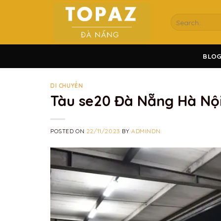
Skip
to
content
BLO
DI CHUYỂN
Tàu se20 Đà Nẵng Hà Nội:
POSTED ON
22/11/2023
BY
ADMINDN