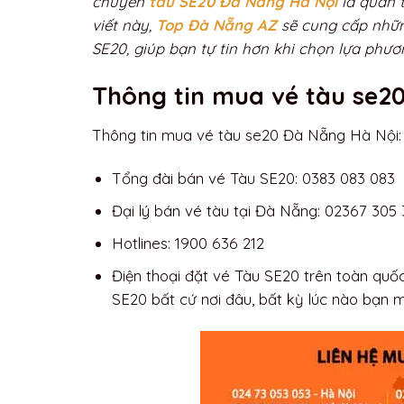
chuyến
tàu SE20 Đà Nẵng Hà Nội
là quan t
viết này,
Top Đà Nẵng AZ
sẽ cung cấp nhữn
SE20, giúp bạn tự tin hơn khi chọn lựa phươ
Thông tin mua vé tàu se2
Thông tin mua vé tàu se20 Đà Nẵng Hà Nội:
Tổng đài bán vé Tàu SE20: 0383 083 083
Đại lý bán vé tàu tại Đà Nẵng: 02367 305 
Hotlines: 1900 636 212
Điện thoại đặt vé Tàu SE20 trên toàn qu
SE20 bất cứ nơi đâu, bất kỳ lúc nào bạn 