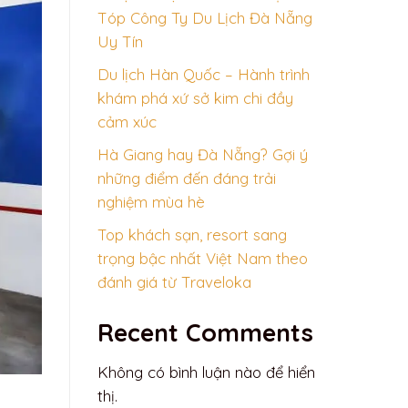
Tóp Công Ty Du Lịch Đà Nẵng
Uy Tín
Du lịch Hàn Quốc – Hành trình
khám phá xứ sở kim chi đầy
cảm xúc
Hà Giang hay Đà Nẵng? Gợi ý
những điểm đến đáng trải
nghiệm mùa hè
Top khách sạn, resort sang
trọng bậc nhất Việt Nam theo
đánh giá từ Traveloka
Recent Comments
Không có bình luận nào để hiển
thị.