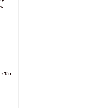
ài
tàu
vé Tàu