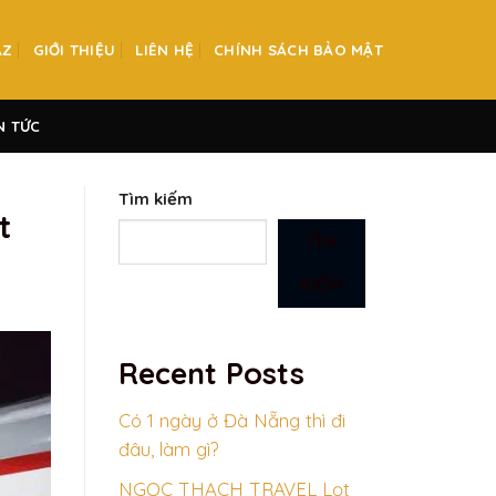
AZ
GIỚI THIỆU
LIÊN HỆ
CHÍNH SÁCH BẢO MẬT
N TỨC
Tìm kiếm
ất
TÌM
KIẾM
Recent Posts
Có 1 ngày ở Đà Nẵng thì đi
đâu, làm gì?
NGỌC THẠCH TRAVEL Lọt