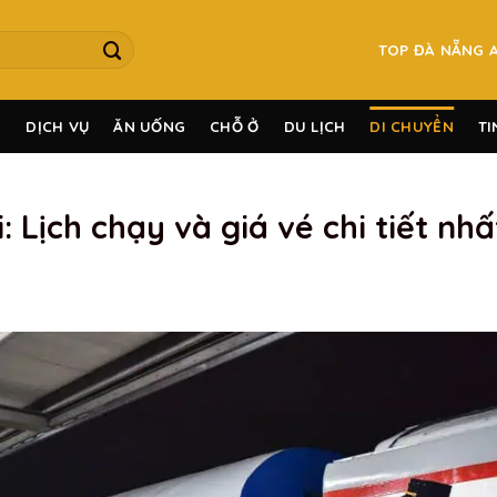
TOP ĐÀ NẴNG 
G
DỊCH VỤ
ĂN UỐNG
CHỖ Ở
DU LỊCH
DI CHUYỂN
TI
 Lịch chạy và giá vé chi tiết nh