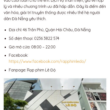
vào cuối tuần cho trẻ em. Dịch vụ thân thiện, giá vé hợp
lý và nhiều chương trình ưu đãi hấp dẫn. Đây là điểm đến
văn hóa, giải trí truyền thống được nhiều thế hệ người
dân Đà Nẵng yêu thích.
Địa chỉ: 46 Trần Phú, Quận Hải Châu, Đà Nẵng
Số điện thoại: 0236 3822 574
Giờ mở cửa: 08:00 – 22:00
Facebook:
https://www.facebook.com/rapphimledo/
Fanpage: Rạp phim Lê Độ