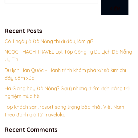
KIẾM
Recent Posts
Có 1 ngày ở Đà Nẵng thì đi đâu, làm gì?
NGỌC THẠCH TRAVEL Lọt Tóp Công Ty Du Lịch Đà Nẵng
Uy Tín
Du lịch Hàn Quốc – Hành trình khám phá xứ sở kim chi
đầy cảm xúc
Hà Giang hay Đà Nẵng? Gợi ý những điểm đến đáng trải
nghiệm mùa hè
Top khách sạn, resort sang trọng bậc nhất Việt Nam
theo đánh giá từ Traveloka
Recent Comments