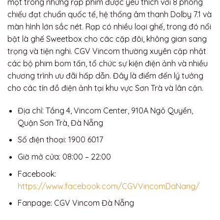
một trong những rạp phim được yêu thích với 8 phòng
chiếu đạt chuẩn quốc tế, hệ thống âm thanh Dolby 7.1 và
màn hình lớn sắc nét. Rạp có nhiều loại ghế, trong đó nổi
bật là ghế Sweetbox cho các cặp đôi, không gian sang
trọng và tiện nghi. CGV Vincom thường xuyên cập nhật
các bộ phim bom tấn, tổ chức sự kiện điện ảnh và nhiều
chương trình ưu đãi hấp dẫn. Đây là điểm đến lý tưởng
cho các tín đồ điện ảnh tại khu vực Sơn Trà và lân cận.
Địa chỉ: Tầng 4, Vincom Center, 910A Ngô Quyền,
Quận Sơn Trà, Đà Nẵng
Số điện thoại: 1900 6017
Giờ mở cửa: 08:00 – 22:00
Facebook:
https://www.facebook.com/CGVVincomDaNang/
Fanpage: CGV Vincom Đà Nẵng