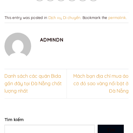
This entry was posted in
Dịch vụ
,
Di chuyển
. Bookmark the
permalink
.
ADMINDN
Danh sách các quán Bida
Mách bạn địa chỉ mua áo
gần đây tại Đà Nẵng chất
cờ đỏ sao vàng nổi bật ở
lượng nhất
Đà Nẵng
Tìm kiếm
TÌM