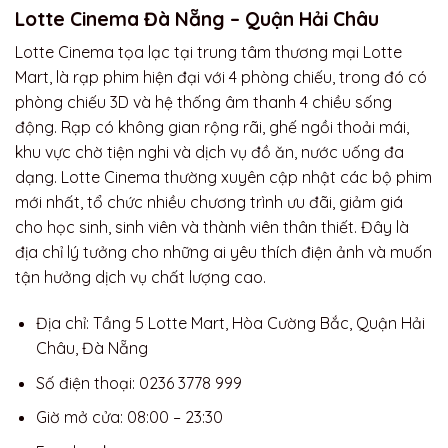
Lotte Cinema Đà Nẵng – Quận Hải Châu
Lotte Cinema tọa lạc tại trung tâm thương mại Lotte
Mart, là rạp phim hiện đại với 4 phòng chiếu, trong đó có
phòng chiếu 3D và hệ thống âm thanh 4 chiều sống
động. Rạp có không gian rộng rãi, ghế ngồi thoải mái,
khu vực chờ tiện nghi và dịch vụ đồ ăn, nước uống đa
dạng. Lotte Cinema thường xuyên cập nhật các bộ phim
mới nhất, tổ chức nhiều chương trình ưu đãi, giảm giá
cho học sinh, sinh viên và thành viên thân thiết. Đây là
địa chỉ lý tưởng cho những ai yêu thích điện ảnh và muốn
tận hưởng dịch vụ chất lượng cao.
Địa chỉ: Tầng 5 Lotte Mart, Hòa Cường Bắc, Quận Hải
Châu, Đà Nẵng
Số điện thoại: 0236 3778 999
Giờ mở cửa: 08:00 – 23:30