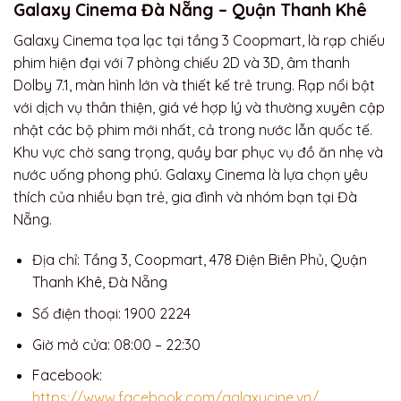
Galaxy Cinema Đà Nẵng – Quận Thanh Khê
Galaxy Cinema tọa lạc tại tầng 3 Coopmart, là rạp chiếu
phim hiện đại với 7 phòng chiếu 2D và 3D, âm thanh
Dolby 7.1, màn hình lớn và thiết kế trẻ trung. Rạp nổi bật
với dịch vụ thân thiện, giá vé hợp lý và thường xuyên cập
nhật các bộ phim mới nhất, cả trong nước lẫn quốc tế.
Khu vực chờ sang trọng, quầy bar phục vụ đồ ăn nhẹ và
nước uống phong phú. Galaxy Cinema là lựa chọn yêu
thích của nhiều bạn trẻ, gia đình và nhóm bạn tại Đà
Nẵng.
Địa chỉ: Tầng 3, Coopmart, 478 Điện Biên Phủ, Quận
Thanh Khê, Đà Nẵng
Số điện thoại: 1900 2224
Giờ mở cửa: 08:00 – 22:30
Facebook:
https://www.facebook.com/galaxycine.vn/