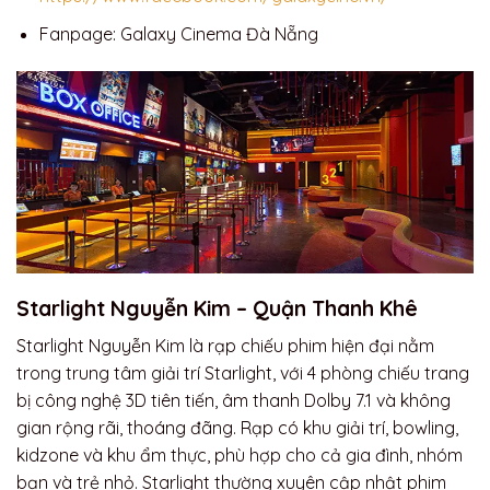
Fanpage: Galaxy Cinema Đà Nẵng
Starlight Nguyễn Kim – Quận Thanh Khê
Starlight Nguyễn Kim là rạp chiếu phim hiện đại nằm
trong trung tâm giải trí Starlight, với 4 phòng chiếu trang
bị công nghệ 3D tiên tiến, âm thanh Dolby 7.1 và không
gian rộng rãi, thoáng đãng. Rạp có khu giải trí, bowling,
kidzone và khu ẩm thực, phù hợp cho cả gia đình, nhóm
bạn và trẻ nhỏ. Starlight thường xuyên cập nhật phim