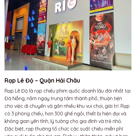
Rạp Lê Độ – Quận Hải Châu
Rạp Lê Độ là rạp chiếu phim quốc doanh lâu đời nhất tại
Đà Nẵng, nằm ngay trung tâm thành phố, thuận tiện
cho việc di chuyển và gần nhiều khu vui chơi, giải trí. Rạp
có 3 phòng chiếu, hơn 300 ghế ngồi, thiết bị hiện đại và
không gian yên tĩnh, lý tưởng cho gia đình và trẻ nhỏ.
Đặc biệt, rạp thường tổ chức các suất chiếu miễn phí