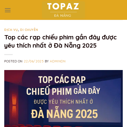
Skip
to
content
DỊCH VỤ
,
DI CHUYỂN
Top các rạp chiếu phim gần đây được
yêu thích nhất ở Đà Nẵng 2025
POSTED ON
22/06/2025
BY
ADMINDN