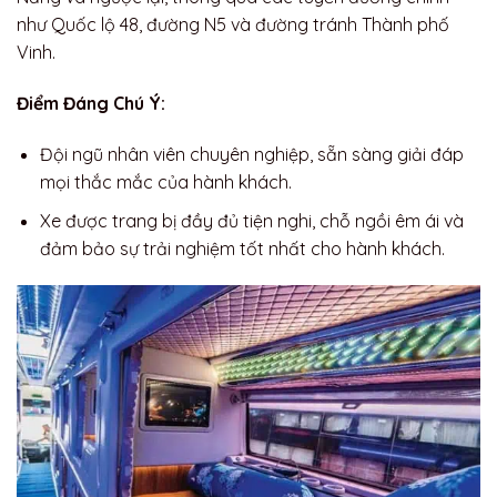
như Quốc lộ 48, đường N5 và đường tránh Thành phố
Vinh.
Điểm Đáng Chú Ý:
Đội ngũ nhân viên chuyên nghiệp, sẵn sàng giải đáp
mọi thắc mắc của hành khách.
Xe được trang bị đầy đủ tiện nghi, chỗ ngồi êm ái và
đảm bảo sự trải nghiệm tốt nhất cho hành khách.