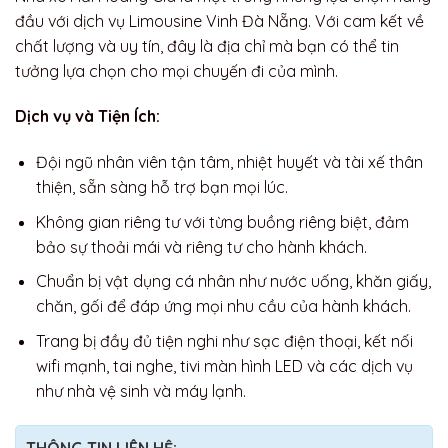
đầu với dịch vụ Limousine Vinh Đà Nẵng. Với cam kết về
chất lượng và uy tín, đây là địa chỉ mà bạn có thể tin
tưởng lựa chọn cho mọi chuyến đi của mình.
Dịch vụ và Tiện Ích:
Đội ngũ nhân viên tận tâm, nhiệt huyết và tài xế thân
thiện, sẵn sàng hỗ trợ bạn mọi lúc.
Không gian riêng tư với từng buồng riêng biệt, đảm
bảo sự thoải mái và riêng tư cho hành khách.
Chuẩn bị vật dụng cá nhân như nước uống, khăn giấy,
chăn, gối để đáp ứng mọi nhu cầu của hành khách.
Trang bị đầy đủ tiện nghi như sạc điện thoại, kết nối
wifi mạnh, tai nghe, tivi màn hình LED và các dịch vụ
như nhà vệ sinh và máy lạnh.
THÔNG TIN LIÊN HỆ: