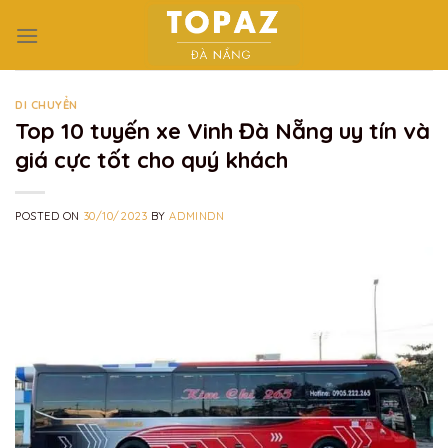
Skip
to
content
DI CHUYỂN
Top 10 tuyến xe Vinh Đà Nẵng uy tín và
giá cực tốt cho quý khách
POSTED ON
30/10/2023
BY
ADMINDN